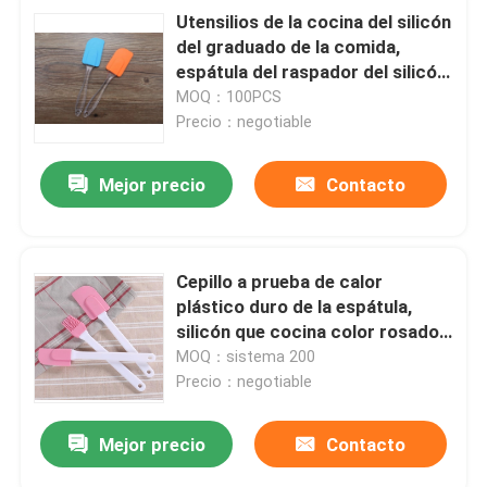
Utensilios de la cocina del silicón
del graduado de la comida,
espátula del raspador del silicón
con la manija oval transparente
MOQ：100PCS
Precio：negotiable
Mejor precio
Contacto
Cepillo a prueba de calor
plástico duro de la espátula,
silicón que cocina color rosado
de la espátula
MOQ：sistema 200
Precio：negotiable
Mejor precio
Contacto