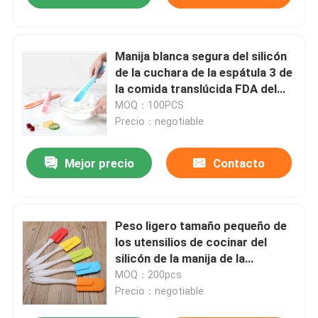
Manija blanca segura del silicón
de la cuchara de la espátula 3 de
la comida translúcida FDA del
PCS
MOQ：100PCS
Precio：negotiable
Mejor precio
Contacto
Peso ligero tamaño pequeño de
los utensilios de cocinar del
silicón de la manija de la
superficie de Sandy
MOQ：200pcs
Precio：negotiable