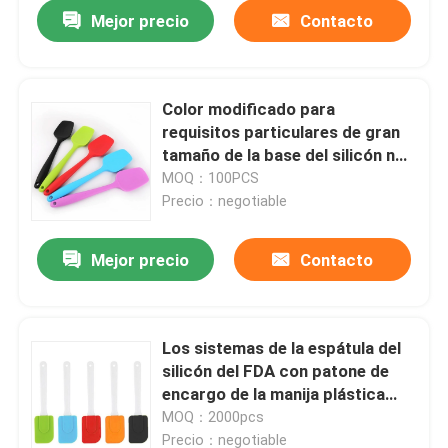
Mejor precio
Contacto
Color modificado para
requisitos particulares de gran
tamaño de la base del silicón no
de la espátula da alta
MOQ：100PCS
temperatura del palillo
Precio：negotiable
Mejor precio
Contacto
Hogar
Los sistemas de la espátula del
silicón del FDA con patone de
Productos
encargo de la manija plástica
colorean disponible
MOQ：2000pcs
Sobre nosotros
Precio：negotiable