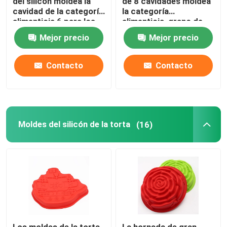
del silicón moldea la
de 8 cavidades moldea
cavidad de la categoría
la categoría
alimenticia 6 para los
alimenticia, grano de
cócteles
café del molde del
Mejor precio
Mejor precio
cubo de hielo formado
Contacto
Contacto
Moldes del silicón de la torta
(16)
Los moldes de la torta
La hornada de gran