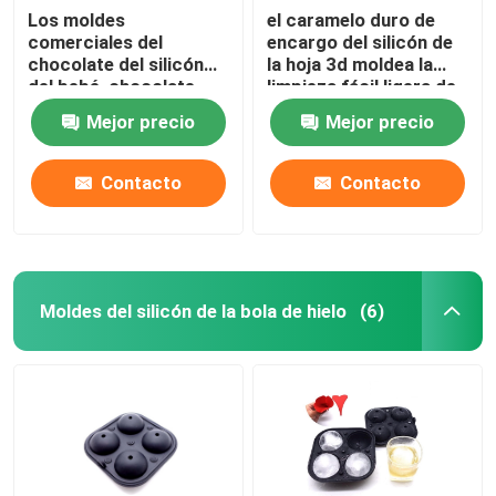
Los moldes
el caramelo duro de
comerciales del
encargo del silicón de
chocolate del silicón
la hoja 3d moldea la
del bebé, chocolate
limpieza fácil ligera de
profesional moldean la
8 cavidades
Mejor precio
Mejor precio
categoría alimenticia
Contacto
Contacto
Moldes del silicón de la bola de hielo
(6)