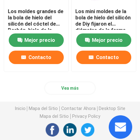
Los moldes grandes de
Los mini moldes de la
la bola de hielo del
bola de hielo del silicón
silicón del cóctel de
de Diy fijaron el
Borbón, hielo de la
diámetro de la forma
esfera moldean la
redonda los 5.6CM
Mejor precio
Mejor precio
cavidad 4
para las bebidas
Contacto
Contacto
Vea más
Inicio
Mapa del Sitio
Contactar Ahora
Desktop Site
Mapa del Sitio
Privacy Policy