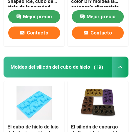
Shaped Ice, cubo de
color DIY moldea la
hielo de la novedad
categoría alimenticia
moldean estilo multi
comercial con la tapa
Pulseras de la goma de silicona
Mejor precio
Mejor precio
Contacto
Contacto
Moldes del silicón del cubo de hielo
(19)
El cubo de hielo de lujo
El silicón de encargo