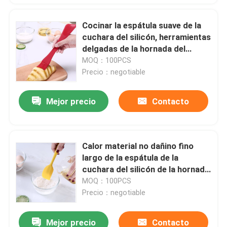
Cocinar la espátula suave de la
cuchara del silicón, herramientas
delgadas de la hornada del
cepillo de la espátula de Turner
MOQ：100PCS
del silicón
Precio：negotiable
Mejor precio
Contacto
Calor material no dañino fino
largo de la espátula de la
cuchara del silicón de la hornada
alto
MOQ：100PCS
Precio：negotiable
Mejor precio
Contacto