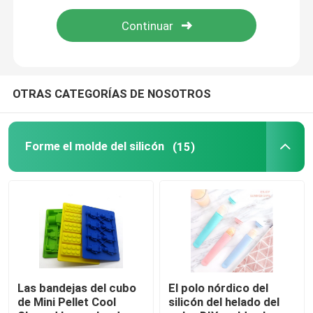
Moldes del silicón del chocolate
Moldes del silicón de la bola de hielo
OTRAS CATEGORÍAS DE NOSOTROS
Guantes de la mano del silicón
Forme el molde del silicón
(15)
Botella del embalaje del viaje del silicón
Espátula de la cuchara del silicón
Herramientas de la cocina del silicón
Las bandejas del cubo
El polo nórdico del
de Mini Pellet Cool
silicón del helado del
Producto de los niños del silicón