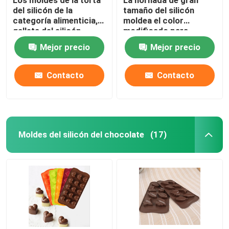
del silicón de la
tamaño del silicón
categoría alimenticia,
moldea el color
galleta del silicón
modificado para
moldean el barco del
requisitos particulares
Mejor precio
Mejor precio
pirata formado
flor de Rose
Contacto
Contacto
Moldes del silicón del chocolate
(17)