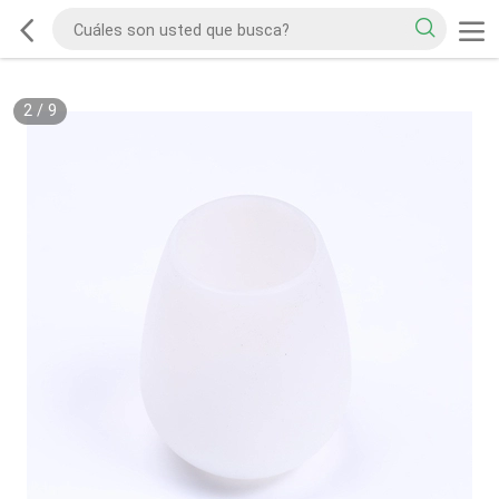
2
/
9