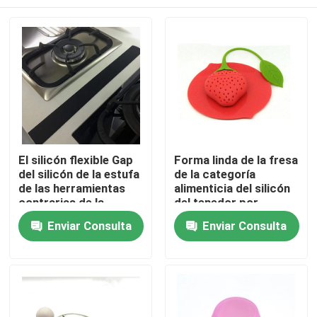
El silicón flexible Gap
Forma linda de la fresa
del silicón de la estufa
de la categoría
de las herramientas
alimenticia del silicón
contrarias de la
del tenedor por
cocina cubre el sello
encargo de la bolsita
Inicio
Enviar Consulta
Enviar Consulta
Gap
de té
Sobre nosotros
Contactos