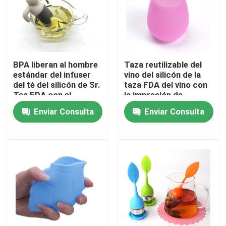
Productos
Forme el molde del silicón
BPA liberan al hombre
Taza reutilizable del
estándar del infuser
vino del silicón de la
del té del silicón de Sr.
taza FDA del vino con
Moldes del silicón del cubo de hielo
Tea FDA con el
la impresión de
paquete de la caja
encargo del logotipo
Enviar Consulta
Enviar Consulta
disponible
disponible
Moldes del silicón de la torta
Moldes del silicón del chocolate
Moldes del silicón de la bola de hielo
Guantes de la mano del silicón