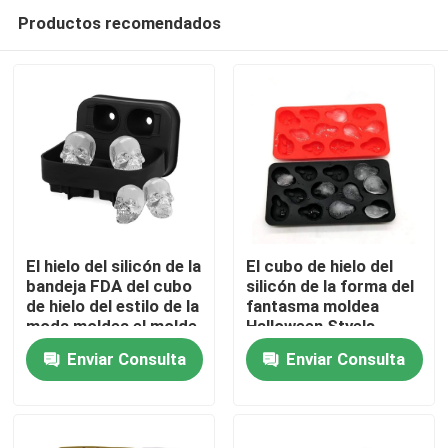
Productos recomendados
El hielo del silicón de la
El cubo de hielo del
bandeja FDA del cubo
silicón de la forma del
de hielo del estilo de la
fantasma moldea
Hogar
moda moldea el molde
Halloween Styels
del hielo del cráneo
aprobado por la FDA
Enviar Consulta
Enviar Consulta
Productos
Sobre nosotros