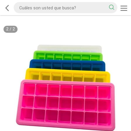
2
/
2